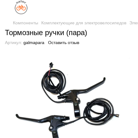
Компоненты
Комплектующие для электровелосипедов
Эле
Тормозные ручки (пара)
Артикул:
galmapara
Оставить отзыв