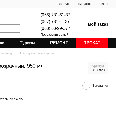
Укр
Рус
Желания
Вход
(066) 781-61-37
(067) 781 61 37
Мой заказ
(063) 63-99-377
Перезвонить вам?
ки
Туризм
РЕМОНТ
ПРОКАТ
елосипеда
Фляги для велосипеда Elite
прозрачный, 950 мл
Артикул
0160920
В желания
тельной скидки