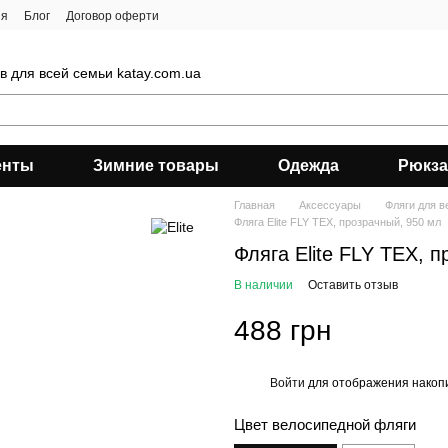
ия
Блог
Договор оферти
 для всей семьи katay.com.ua
енты
Зимние товары
Одежда
Рюкза
Главная
Аксессуары
Фляги для в
Фляга Elite FLY TEX, прозрачный, 950 мл
Фляга Elite FLY TEX, 
В наличии
Оставить отзыв
488 грн
Войти
для отображения накопи
%
Цвет велосипедной фляги