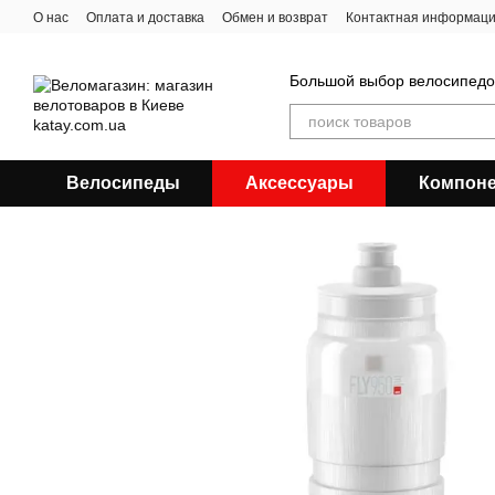
Перейти к основному контенту
О нас
Оплата и доставка
Обмен и возврат
Контактная информац
Большой выбор велосипедов
Велосипеды
Аксессуары
Компон