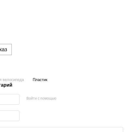
каз
я велосипеда
Пластик
тарий
Войти с помощью