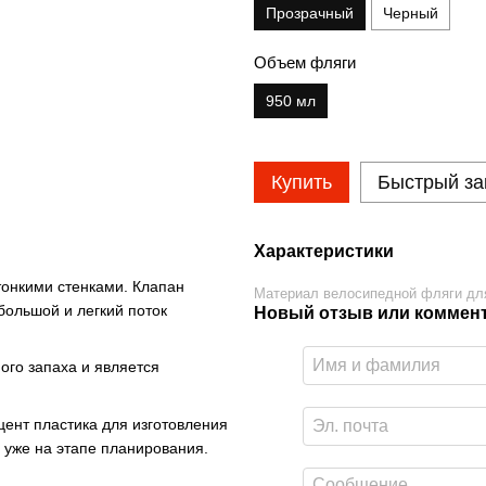
Прозрачный
Черный
Объем фляги
950 мл
Купить
Быстрый за
Характеристики
 тонкими стенками. Клапан
Материал велосипедной фляги дл
большой и легкий поток
Новый отзыв или коммен
ого запаха и является
.
цент пластика для изготовления
и уже на этапе планирования.