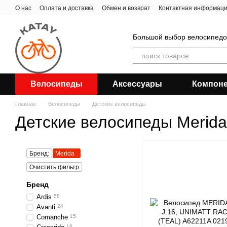
Перейти к основному контенту
О нас
Оплата и доставка
Обмен и возврат
Контактная информац
Большой выбор велосипедов
Велосипеды
Аксессуары
Компон
Главная
Велосипеды
Детские велосипеды
Детские велосипеды Merida
Бренд:
Merida
Очистить фильтр
Бренд
Ardis
58
Avanti
24
Comanche
15
16