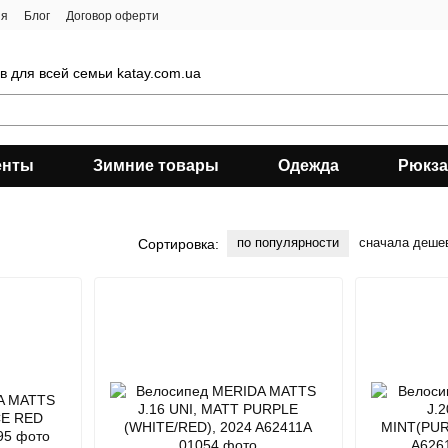
ия
Блог
Договор оферти
 для всей семьи katay.com.ua
енты
Зимние товары
Одежда
Рюкза
по популярности
сначала деше
Сортировка: