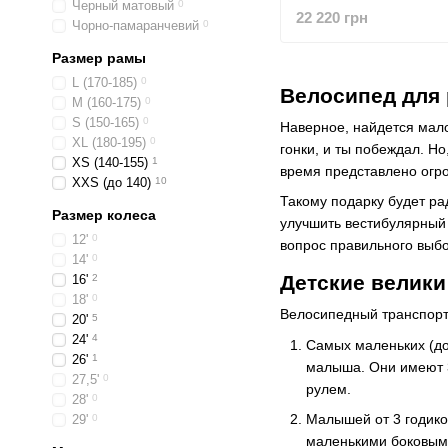
Черный матовый
0
(BLACK/CHAMPAGNE
22 220 грн
Чорно-памаранчевий
0
Размер рамы
L (170-185)
0
Велосипед для 
M (160-175)
0
S (150-165)
0
Наверное, найдется мало 
XL (180-195)
0
гонки, и ты побеждал. Н
XS (140-155)
1
время представлено огро
XXS (до 140)
10
Такому подарку будет ра
Размер колеса
улучшить вестибулярный 
12'
0
вопрос правильного выб
14'
0
Детские велики
16'
2
18'
0
Велосипедный транспорт 
20'
5
24'
4
Самых маленьких (до
26'
1
малыша. Они имеют 3
27,5'
0
рулем.
28'
0
Малышей от 3 годико
29'
0
маленькими боковыми