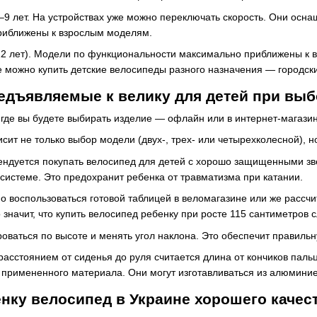
9 лет. На устройствах уже можно переключать скорость. Они осн
риближены к взрослым моделям.
12 лет). Модели по функциональности максимально приближены к 
 можно купить детские велосипеды разного назначения — городские
едъявляемые к велику для детей при вы
, где вы будете выбирать изделие — офлайн или в интернет-магазин
висит не только выбор модели (двух-, трех- или четырехколесной), 
ендуется покупать велосипед для детей с хорошо защищенными з
 системе. Это предохранит ребенка от травматизма при катании.
 воспользоваться готовой таблицей в веломагазине или же рассчит
Это значит, что купить велосипед ребенку при росте 115 сантиметро
оваться по высоте и менять угол наклона. Это обеспечит правильн
асстоянием от сиденья до руля считается длина от кончиков пальц
 примененного материала. Они могут изготавливаться из алюминиев
енку велосипед в Украине хорошего качес