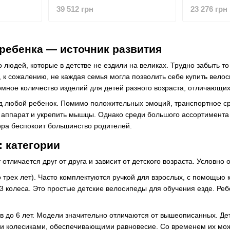
)
GREEN(BK/GUN.GY)
MINT(PUR
39 512 грн
23 276 грн
ребенка — источник развития
людей, которые в детстве не ездили на великах. Трудно забыть то 
о, к сожалению, не каждая семья могла позволить себе купить вел
мное количество изделий для детей разного возраста, отличающихс
д любой ребенок. Помимо положительных эмоций, транспортное ср
аппарат и укрепить мышцы. Однако среди большого ассортимента 
ора беспокоит большинство родителей.
: категории
отличается друг от друга и зависит от детского возраста. Условно
 трех лет). Часто комплектуются ручкой для взрослых, с помощью
 колеса. Это простые детские велосипеды для обучения езде. Ребе
в до 6 лет. Модели значительно отличаются от вышеописанных. 
 колесиками, обеспечивающими равновесие. Со временем их можно