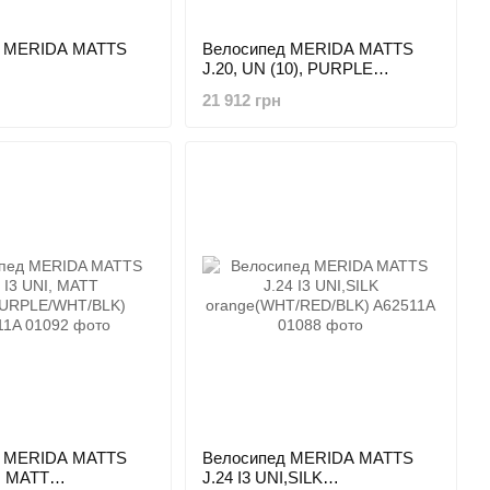
д MERIDA MATTS
Велосипед MERIDA MATTS
J.20, UN (10), PURPLE
GREEN(TURQUOISE/BLACK)
(BLACK/CHAMPAGNE)
21 912 грн
д MERIDA MATTS
Велосипед MERIDA MATTS
I, MATT
J.24 I3 UNI,SILK