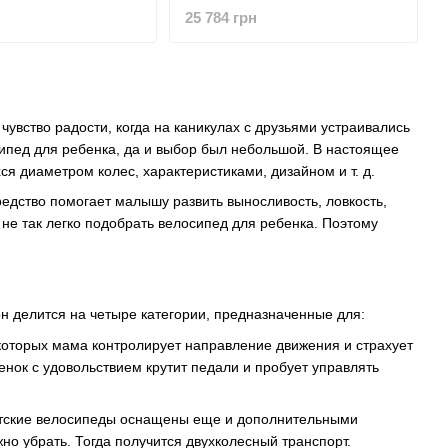
PLE/WHT/BLK)
orange(WHT/RED/BLK)
25 784 грн
чувство радости, когда на каникулах с друзьями устраивались
осипед для ребенка, да и выбор был небольшой. В настоящее
я диаметром колес, характеристиками, дизайном и т. д.
едство помогает малышу развить выносливость, ловкость,
не так легко подобрать велосипед для ребенка. Поэтому
 он делится на четыре категории, предназначенные для:
 которых мама контролирует направление движения и страхует
нок с удовольствием крутит педали и пробует управлять
Детские велосипеды оснащены еще и дополнительными
 убрать. Тогда получится двухколесный транспорт.