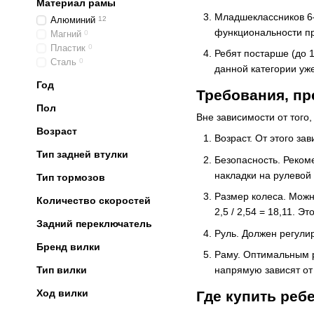
Материал рамы
Младшеклассников 6–
Алюминий
12
функциональности п
Магний
0
Пластик
0
Ребят постарше (до 
Сталь
0
данной категории уже
Год
Требования, пр
Пол
Вне зависимости от того
Возраст
Возраст. От этого за
Тип задней втулки
Безопасность. Реком
накладки на рулевой
Тип тормозов
Размер колеса. Можно
Количество скоростей
2,5 / 2,54 = 18,11. 
Задний переключатель
Руль. Должен регулир
Бренд вилки
Раму. Оптимальным р
напрямую зависят от
Тип вилки
Ход вилки
Где купить реб