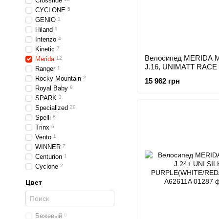
Crossride
CYCLONE
5
GENIO
1
Hiland
1
Intenzo
4
Kinetic
7
Велосипед MERIDA 
Merida
12
J.16, UNIMATT RACE
Ranger
1
(TEAL)
Rocky Mountain
2
15 962 грн
Royal Baby
9
SPARK
3
Specialized
20
Spelli
8
Trinx
6
Vento
1
WINNER
7
Сenturion
1
Сyclone
2
Цвет
Бежевый
0