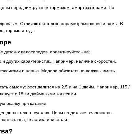
ащены передним ручным тормозом, амортизаторами. По
взрослым. Отличаются только параметрами колес и рамы. В
, горные и т. д.
боре
е детских велосипедов, ориентируйтесь на:
но и других характеристик. Например, наличие скоростей.
вездочками и цепью. Модели обязательно должны иметь
ать самому: рост делится на 2,5 и на 1 дюйм. Например, 115 /
в следует с 18-ти дюймовыми колесами.
ую осанку при катании.
ев до локтевого сустава. Цены на детские велосипеды
ого сплава, пластика или стали.
тва?