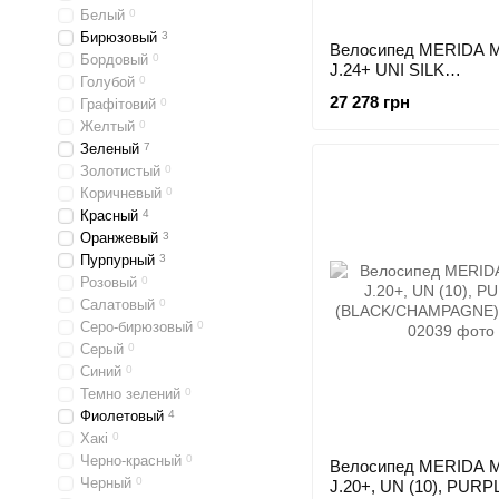
Белый
0
Бирюзовый
3
Велосипед MERIDA 
Бордовый
0
J.24+ UNI SILK
Голубой
0
PURPLE(WHITE/RED
27 278 грн
Графітовий
0
Желтый
0
Зеленый
7
Золотистый
0
Коричневый
0
Красный
4
Оранжевый
3
Пурпурный
3
Розовый
0
Салатовый
0
Серо-бирюзовый
0
Серый
0
Синий
0
Темно зелений
0
Фиолетовый
4
Хакі
0
Черно-красный
0
Велосипед MERIDA 
Черный
0
J.20+, UN (10), PURP