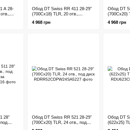
1 A 28-
Обод DT Swiss RR 411 28-29"
Обод DT Sw
отв.,
(700Cx18) TLR, 20 отв.,
(700Cx20) T
ободные
ободные тормоза
диск
4 968 грн
4 968 грн
1 28"
Обод DT Swiss RR 521 28-29"
Обод DT Sw
 под
(700Cx20) TLR, 24 отв., под
(622x25) TL
диск