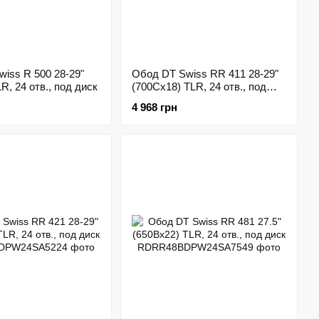
iss R 500 28-29"
Обод DT Swiss RR 411 28-29"
R, 24 отв., под диск
(700Cx18) TLR, 24 отв., под
ободные тормоза
4 968 грн