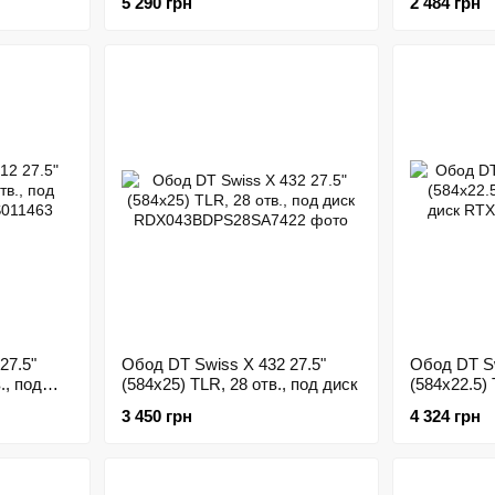
5 290 грн
2 484 грн
27.5"
Обод DT Swiss X 432 27.5"
Обод DT Sw
., под
(584x25) TLR, 28 отв., под диск
(584x22.5) 
диск
3 450 грн
4 324 грн