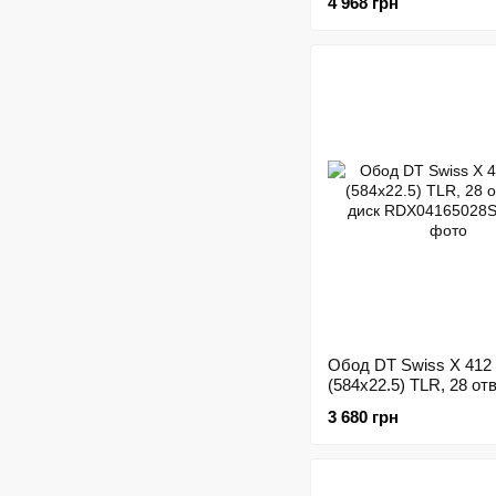
4 968 грн
Обод DT Swiss X 412 
(584x22.5) TLR, 28 отв
диск
3 680 грн