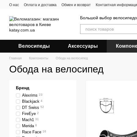
Перейти к основному контенту
О нас
Оплата и доставка
Обмен и возврат
Контактная информац
Большой выбор велосипедов
Велосипеды
Аксессуары
Компон
Главная
Компоненты
Обода на велосипед
Обода на велосипед
Бренд
Alexrims
23
Blackjack
4
DT Swiss
52
FireEye
2
Mach1
31
Merida
8
Race Face
16