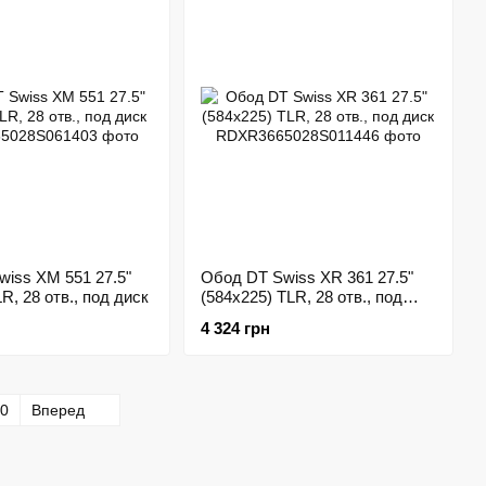
iss XM 551 27.5"
Обод DT Swiss XR 361 27.5"
R, 28 отв., под диск
(584x225) TLR, 28 отв., под
диск
4 324 грн
0
Вперед