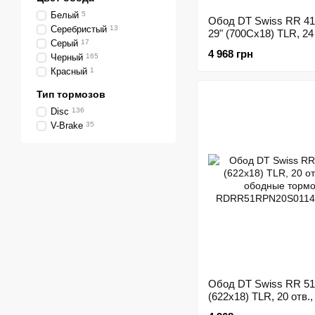
Белый
5
Обод DT Swiss RR 41
Серебристый
13
29" (700Cx18) TLR, 24 
Серый
17
асимметричный под 
4 968 грн
Черный
165
тормоза
Красный
1
Тип тормозов
Disc
136
V-Brake
35
Обод DT Swiss RR 51
(622x18) TLR, 20 отв.,
ободные тормоза