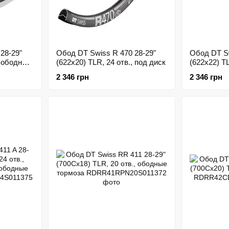
28-29"
Обод DT Swiss R 470 28-29"
Обод DT Sw
, ободные
(622x20) TLR, 24 отв., под диск
(622x22) TL
2 346 грн
2 346 грн