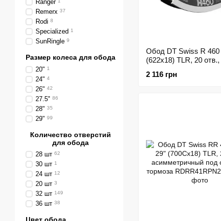
Ranger
1
Remerx
37
Rodi
8
Specialized
1
SunRingle
9
Обод DT Swiss R 460 
Размер колеса для обода
(622x18) TLR, 20 отв.
тормоза
20"
1
2 116 грн
24"
4
26"
42
27.5"
86
28"
35
29"
99
Количество отверстий
для обода
28 шт
62
30 шт
1
24 шт
12
20 шт
3
32 шт
149
36 шт
38
Цвет обода