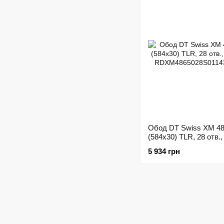
Обод DT Swiss XM 48
(584x30) TLR, 28 отв.,
5 934 грн