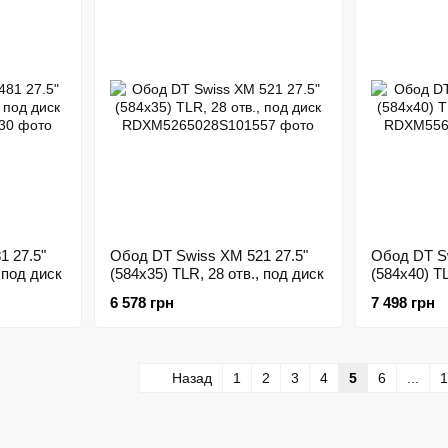
1 27.5"
Обод DT Swiss XM 521 27.5"
Обод DT Sw
 под диск
(584x35) TLR, 28 отв., под диск
(584x40) TL
6 578 грн
7 498 грн
Назад
1
2
3
4
5
6
...
1