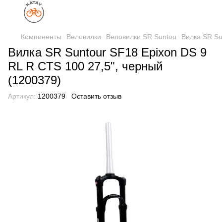
Компоненты
Веловилки
Веловилки SR Suntou
Вилка SR Su
Вилка SR Suntour SF18 Epixon DS 9
RL R CTS 100 27,5", черный
(1200379)
Артикул:
1200379
Оставить отзыв