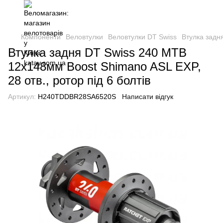
Компоненти
Веловтулки
Веловтулки DT Swiss
Втулка задн
Втулка задня DT Swiss 240 MTB
12x148мм Boost Shimano ASL EXP,
28 отв., ротор під 6 болтів
Артикул:
H240TDDBR28SA6520S
Написати відгук