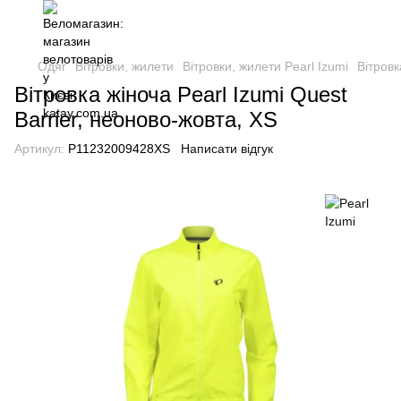
Одяг
Вітровки, жилети
Вітровки, жилети Pearl Izumi
Вітровк
Вітровка жіноча Pearl Izumi Quest
Barrier, неоново-жовта, XS
Артикул:
P11232009428XS
Написати відгук