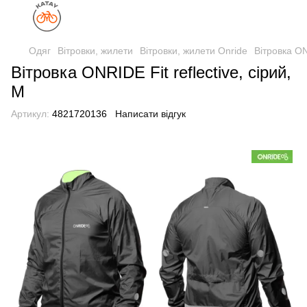
Одяг
Вітровки, жилети
Вітровки, жилети Onride
Вітровка ONR
Вітровка ONRIDE Fit reflective, сірий,
M
Артикул:
4821720136
Написати відгук