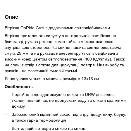
Опис
Вітрівка OnRide Gust з додатковими світловідбивачами
Вітрівка приталеного силуету з центральною застібкою на
блискавці, рукава реглан, комір-стйка з м’якою тканевою
внутрішньою стороною. На спинці нашита світлоповертаюча
смуга 25 мм, а на рукавах нанесені круглі світловідбивачі з
високим коефіцієнтом світлоповертання (400 Кд/лк*м2). Також
на спині є отвір з сіткою для циркуляції повітря. Низ виробу та
рукавів - на еластичній гумовій тасьмі.
Легко упаковується в мішечок розміром 13х13 см.
Особливості:
Подвійне водовідштовхуюче покриття DRW дозволяє
тканині певний час не пропускати воду та стікати краплями
донизу
Забезпечений відмінний захист від вітру, дощу, пилу, бруду,
а також гарна термоізоляція
Вентиляційні отвори з сіткою на спинці