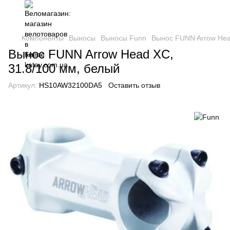
Компоненты
Выносы
Выносы Funn
Вынос FUNN Arrow Hea
Вынос FUNN Arrow Head XC,
31.8/100 мм, белый
Артикул:
HS10AW32100DA5
Оставить отзыв