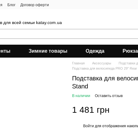
ия
Блог
Договор оферти
 для всей семьи katay.com.ua
енты
Зимние товары
Одежда
Рюкза
Главная
Аксессуары
Подставки 
Подставка для велосипеда PRO 29″ Rear 
Подставка для велоси
Stand
В наличии
Оставить отзыв
1 481 грн
Войти
для отображения накопи
%