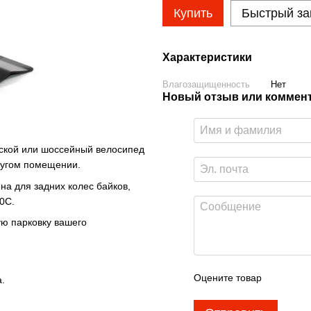
Купить
Быстрый за
Характеристики
Влагозащищенность
Нет
Новый отзыв или коммен
дской или шоссейный велосипед
другом помещении.
а для задних колес байков,
0C.
ую парковку вашего
Оцените товар
.