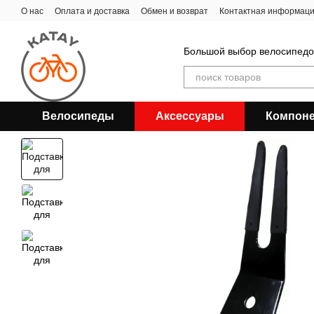
Перейти к основному контенту
О нас
Оплата и доставка
Обмен и возврат
Контактная информац
Большой выбор велосипедов
Велосипеды
Аксессуары
Компон