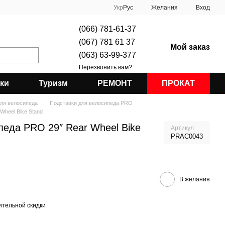
Укр
Рус
Желания
Вход
(066) 781-61-37
(067) 781 61 37
Мой заказ
(063) 63-99-377
Перезвонить вам?
ки
Туризм
РЕМОНТ
ПРОКАТ
для велосипеда
Подставки для велосипеда PRO
Wheel Bike Stand
педа PRO 29″ Rear Wheel Bike
Артикул
PRAC0043
В желания
тельной скидки