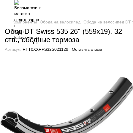
Компоненты
Обода на велосипед
Обода на велосипед DT 
Обод DT Swiss 535 26" (559x19), 32
отв., ободные тормоза
Артикул:
RTT0XXRPS32S021129
Оставить отзыв