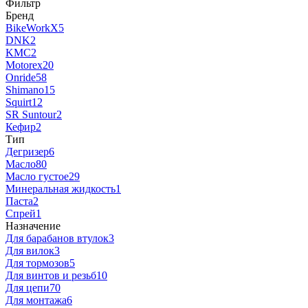
Фильтр
Бренд
BikeWorkX
5
DNK
2
KMC
2
Motorex
20
Onride
58
Shimano
15
Squirt
12
SR Suntour
2
Кефир
2
Тип
Дегризер
6
Масло
80
Масло густое
29
Минеральная жидкость
1
Паста
2
Спрей
1
Назначение
Для барабанов втулок
3
Для вилок
3
Для тормозов
5
Для винтов и резьб
10
Для цепи
70
Для монтажа
6