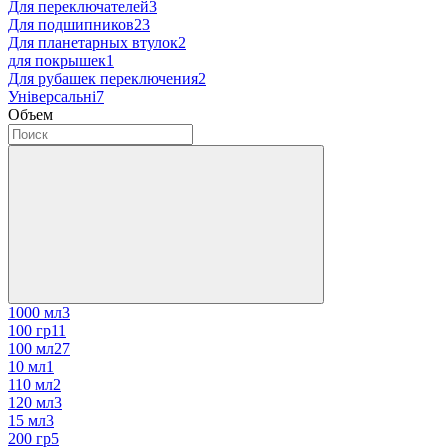
Для переключателей
3
Для подшипников
23
Для планетарных втулок
2
для покрышек
1
Для рубашек переключения
2
Універсальні
7
Объем
1000 мл
3
100 гр
11
100 мл
27
10 мл
1
110 мл
2
120 мл
3
15 мл
3
200 гр
5