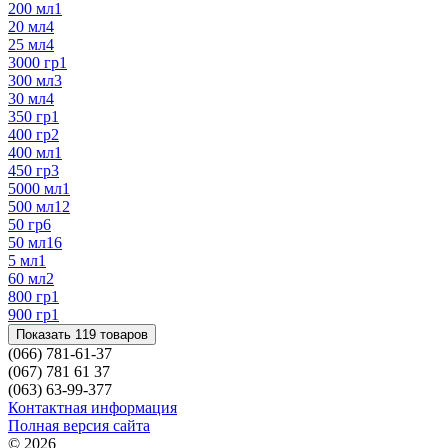
200 мл
1
20 мл
4
25 мл
4
3000 гр
1
300 мл
3
30 мл
4
350 гр
1
400 гр
2
400 мл
1
450 гр
3
5000 мл
1
500 мл
12
50 гр
6
50 мл
16
5 мл
1
60 мл
2
800 гр
1
900 гр
1
Показать 119 товаров
(066) 781-61-37
(067) 781 61 37
(063) 63-99-377
Контактная информация
Полная версия сайта
© 2026