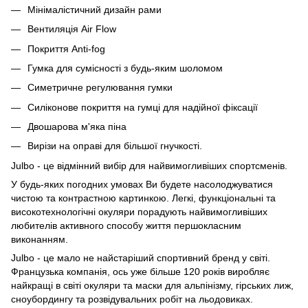
Мінімалістичний дизайн рами
Вентиляція Air Flow
Покриття Anti-fog
Гумка для сумісності з будь-яким шоломом
Симетричне регулювання гумки
Силіконове покриття на гумці для надійної фіксації
Двошарова м'яка піна
Вирізи на оправі для більшої гнучкості.
Julbo - це відмінний вибір для найвимогливіших спортсменів.
У будь-яких погодних умовах Ви будете насолоджуватися
чистою та контрастною картинкою. Легкі, функціональні та
високотехнологічні окуляри порадують найвимогливіших
любителів активного способу життя першокласним
виконанням.
Julbo - це мало не найстаріший спортивний бренд у світі.
Французька компанія, ось уже більше 120 років виробляє
найкращі в світі окуляри та маски для альпінізму, гірських лиж,
сноубордингу та розвідувальних робіт на льодовиках.