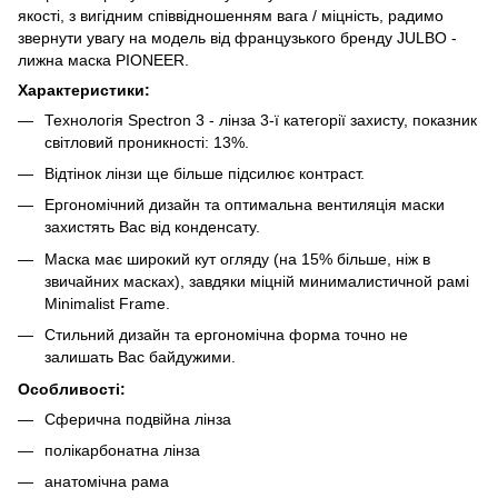
якості, з вигідним співвідношенням вага / міцність, радимо
звернути увагу на модель від французького бренду JULBO -
лижна маска PIONEER.
Характеристики:
Технологія Spectron 3 - лінза 3-ї категорії захисту, показник
світловий проникності: 13%.
Відтінок лінзи ще більше підсилює контраст.
Ергономічний дизайн та оптимальна вентиляція маски
захистять Вас від конденсату.
Маска має широкий кут огляду (на 15% більше, ніж в
звичайних масках), завдяки міцній минималистичной рамі
Minimalist Frame.
Стильний дизайн та ергономічна форма точно не
залишать Вас байдужими.
Особливості:
Сферична подвійна лінза
полікарбонатна лінза
анатомічна рама